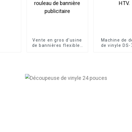
Vente en gros d'usine
Machine de 
de bannières flexibles
de vinyle D
rétroéclairées en
pour autocoll
vinyle PVC laminé à
et films 
chaud, rouleau de
bannière publicitaire