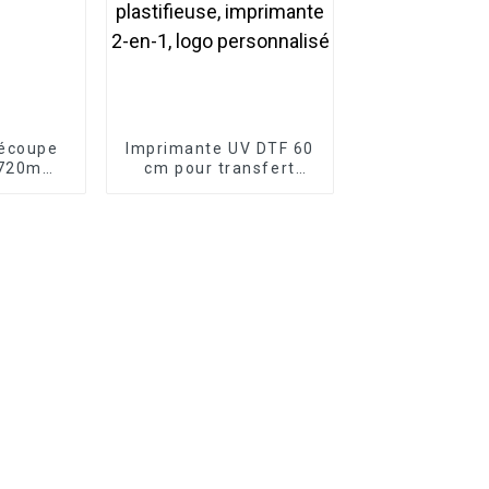
découpe
Imprimante UV DTF 60
S-720mm
cm pour transfert
ants PVC
d'étiquettes, tête
HTV.
d'impression I3200
avec plastifieuse,
imprimante 2-en-1,
logo personnalisé