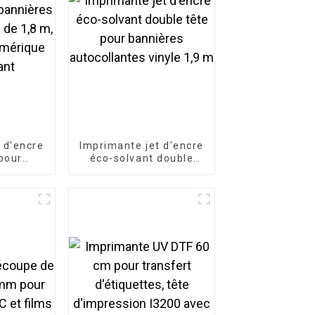
 d'encre
Imprimante jet d'encre
pour
éco-solvant double
inyle et
tête pour bannières
8 m,
autocollantes vinyle
umérique
1,9 m
ant