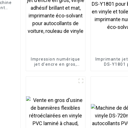
achine
ent
ts A3
Impression numérique
Imprimante jet
jet d'encre en gros,
DS-Y1801 
vinyle adhésif brillant
bannières en v
et mat, imprimante
toile de 1,
éco-solvant pour
imprimante n
autocollants de
éco-solv
voiture, rouleau de
vinyle