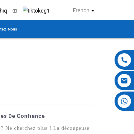
French
tez-Nous
+86 13724069620
nes De Confiance
s ? Ne cherchez plus ! La découpeuse