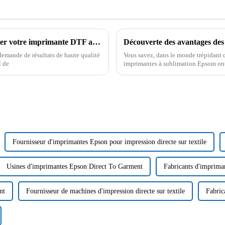
Découvrez 5 conseils essentiels pour optimiser votre imprimante DTF avec saupoudreuse de poudre et obtenir une qualité supérieure.
demande de résultats de haute qualité
Vous savez, dans le monde trépidant d
l de
imprimantes à sublimation Epsom ont 
changer la donne.
Fournisseur d'imprimantes Epson pour impression directe sur textile
Usines d'imprimantes Epson Direct To Garment
Fabricants d'imprima
nt
Fournisseur de machines d'impression directe sur textile
Fabric