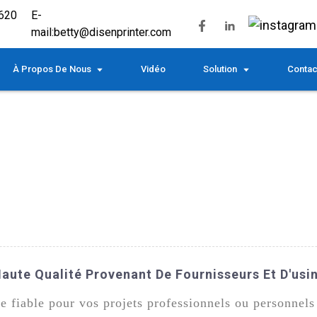
620
E-
mail:
betty@disenprinter.com
À Propos De Nous
Vidéo
Solution
Contac
aute Qualité Provenant De Fournisseurs Et D'usi
 fiable pour vos projets professionnels ou personnel