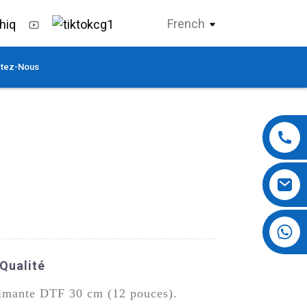
French
tez-Nous
+86 13724069620
Qualité
primante DTF 30 cm (12 pouces).