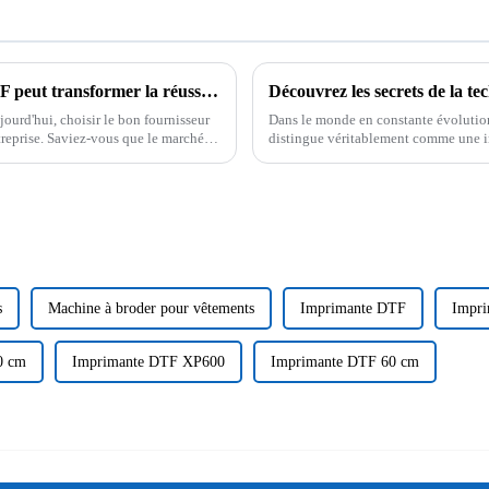
Pourquoi choisir le bon fournisseur UV DTF peut transformer la réussite de votre entreprise
jourd'hui, choisir le bon fournisseur
Dans le monde en constante évolution
treprise. Saviez-vous que le marché
distingue véritablement comme une i
d'impression incroyable pour tous les
s
Machine à broder pour vêtements
Imprimante DTF
Impr
0 cm
Imprimante DTF XP600
Imprimante DTF 60 cm