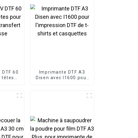
 DTF 60
Imprimante DTF A3
 têtes
Disen avec I1600 pour
lants à
l'impression DTF de t-
ur tasse
shirts et casquettes