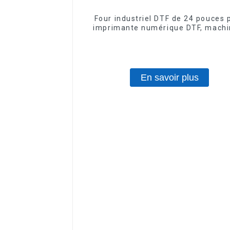
Four industriel DTF de 24 pouces 
imprimante numérique DTF, machi
secouer la poudre de film
En savoir plus