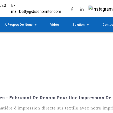
620
E-
mail:
betty@disenprinter.com
À Propos De Nous
Vidéo
Solution
Contac
es - Fabricant De Renom Pour Une Impression De 
atière d'impression directe sur textile avec notre im