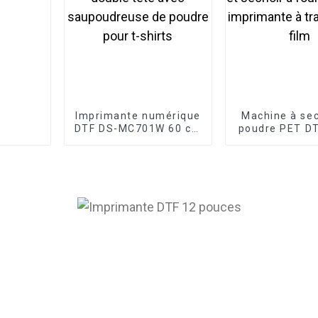
Imprimante numérique
Machine à sec
DTF DS-MC701W 60 cm
poudre PET DT
à double tête avec
cm et séchoir
saupoudreuse de
DTF pour impr
poudre pour t-shirts
transfert d