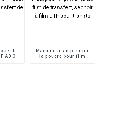
ouer la
Machine à saupoudrer
F A3 30
la poudre pour film
 à four
DTF A3 Plus, pour
imante à
imprimante de film de
e film
transfert, séchoir à
film DTF pour t-shirts