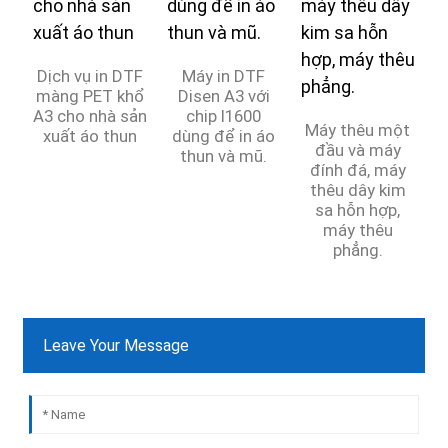
Dịch vụ in DTF
Máy in DTF
màng PET khổ
Disen A3 với
A3 cho nhà sản
chip I1600
Máy thêu một
xuất áo thun
dùng để in áo
đầu và máy
thun và mũ.
D
đính đá, máy
thêu dây kim
sa hỗn hợp,
máy thêu
phẳng.
Leave Your Message