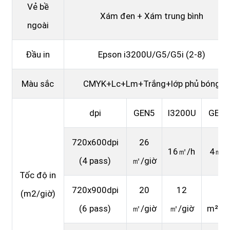
Vẻ bề
Xám đen + Xám trung bình
ngoài
Đầu in
Epson i3200U/G5/G5i (2-8)
Màu sắc
CMYK+Lc+Lm+Trắng+lớp phủ bóng
dpi
GEN5
I3200U
GEN5
720x600dpi
26
16㎡/h
4㎡/
(4 pass)
㎡/giờ
Tốc độ in
720x900dpi
20
12
3
(m2/giờ)
(6 pass)
㎡/giờ
㎡/giờ
m²/gi