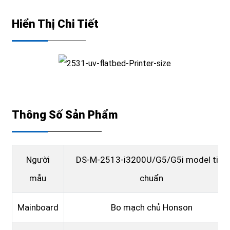
Hiển Thị Chi Tiết
Thông Số Sản Phẩm
Người
DS-M-2513-i3200U/G5/G5i model tiêu
mẫu
chuẩn
Mainboard
Bo mạch chủ Honson