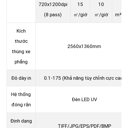
720x1200dpi
15
10
2
(8 pass)
㎡/giờ
㎡/giờ
m²/gi
Kích
thước
2560x1360mm
thùng xe
phẳng
Độ dày in
0.1-175 (Khả năng tùy chỉnh cực cao)
Hệ thống
Đèn LED UV
đóng rắn
Định dạng
TIFF/JPG/EPS/PDF/BMP