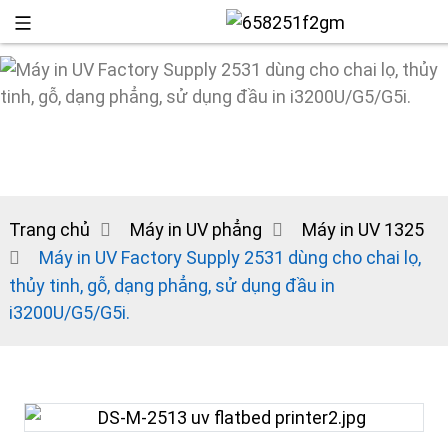
Trang chủ
Máy in UV phẳng
Máy in UV 1325
Máy in UV Factory Supply 2531 dùng cho chai lọ,
thủy tinh, gỗ, dạng phẳng, sử dụng đầu in
i3200U/G5/G5i.
+86 13