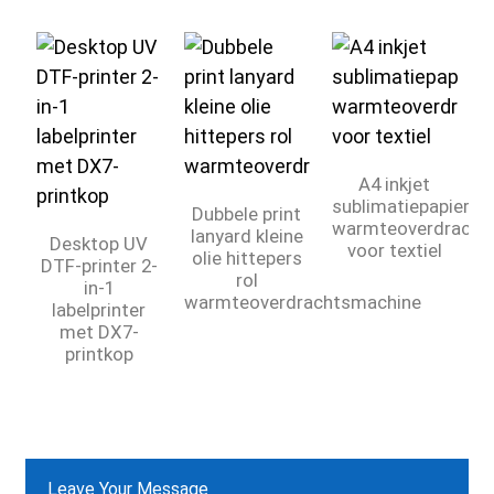
A4 inkjet
sublimatiepapier,
Dubbele print
warmteoverdrachts
lanyard kleine
Desktop UV
voor textiel
olie hittepers
DTF-printer 2-
rol
in-1
G
warmteoverdrachtsmachine
labelprinter
met DX7-
printkop
Leave Your Message