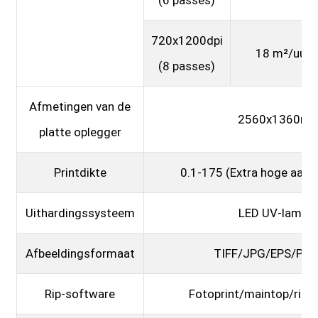
720x1200dpi
18 m²/uur
(8 passes)
Afmetingen van de
2560x1360m
platte oplegger
Printdikte
0.1-175 (Extra hoge aanp
Uithardingssysteem
LED UV-lampe
Afbeeldingsformaat
TIFF/JPG/EPS/PD
Rip-software
Fotoprint/maintop/riin 