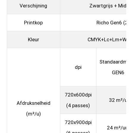
Verschijning
Zwartgrijs + Midde
Printkop
Richo Gen6 (2-1
Kleur
CMYK+Lc+Lm+Wit+v
Standaardmod
dpi
GEN6
720x600dpi
32 m²/u
Afdruksnelheid
(4 passes)
(m²/u)
720x900dpi
24 m²/uur
(6 passes)