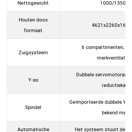
Nettogewicht
1000/1350 k
Houten doos
4621x2260x162
formaat
6 compartimenten, t
Zuigsysteem
merkventilator
Dubbele servomotoraandr
Y-as
reductiekast
Geïmporteerde dubbele Y-sc
Spindel
bekend merk
Automatische
Het systeem stuurt de a