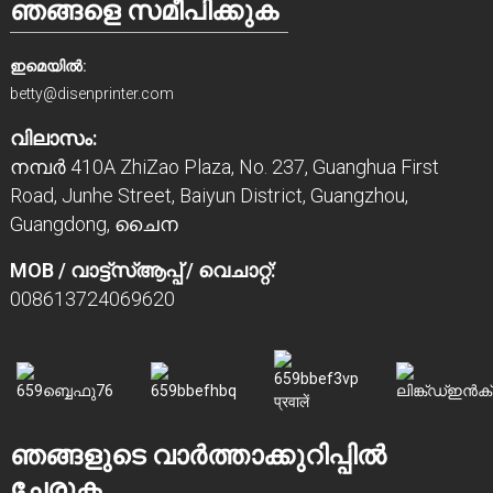
ഞങ്ങളെ സമീപിക്കുക
ഇമെയിൽ:
betty@disenprinter.com
വിലാസം:
നമ്പർ 410A ZhiZao Plaza, No. 237, Guanghua First
Road, Junhe Street, Baiyun District, Guangzhou,
Guangdong, ചൈന
MOB / വാട്ട്‌സ്ആപ്പ് / വെചാറ്റ്:
008613724069620
ഞങ്ങളുടെ വാർത്താക്കുറിപ്പിൽ
ചേരുക