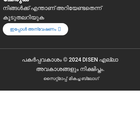
നിങ്ങൾക്ക് എന്താണ് അറിയേണ്ടതെന്ന്
കൂടുതലറിയുക
ഇപ്പോൾ അന്വേഷണം
പകർപ്പവകാശം © 2024 DISEN എല്ലാ
അവകാശങ്ങളും നിക്ഷിപ്തം.
സൈറ്റ്മാപ്പ്
മികച്ച ബ്ലോഗ്