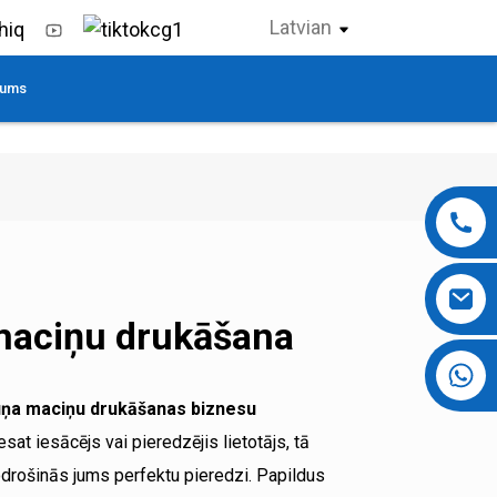
Latvian
Mums
maciņu drukāšana
+86 13724069620
ruņa maciņu drukāšanas biznesu
esat iesācējs vai pieredzējis lietotājs, tā
drošinās jums perfektu pieredzi. Papildus