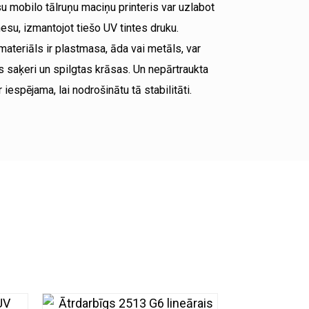
su mobilo tālruņu maciņu printeris var uzlabot
nesu, izmantojot tiešo UV tintes druku.
 materiāls ir plastmasa, āda vai metāls, var
s saķeri un spilgtas krāsas. Un nepārtraukta
iespējama, lai nodrošinātu tā stabilitāti.