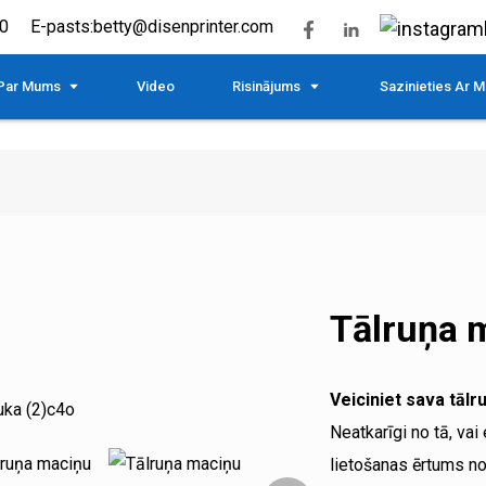
0
E-pasts:
betty@disenprinter.com
Par Mums
Video
Risinājums
Sazinieties Ar 
Tālruņa 
Veiciniet sava tāl
Neatkarīgi no tā, vai 
lietošanas ērtums no