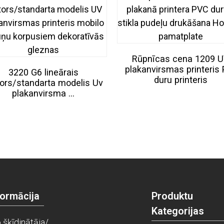
Rūpnīcas cena 1209 
plakanvirsmas printeris
3220 G6 lineārais
duru printeris
ors/standarta modelis Uv
plakanvirsma ...
formācija
Produktu
Kategorijas
 šķīdinātāja/