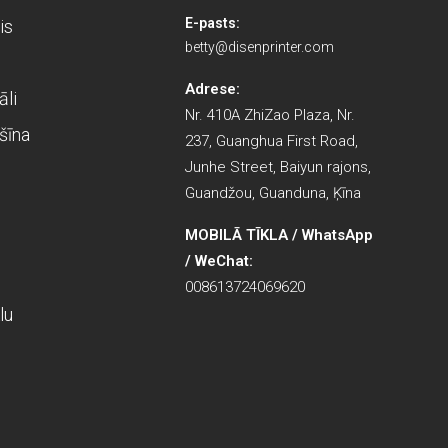
E-pasts:
is
betty@disenprinter.com
Adrese:
āli
Nr. 410A ZhiZao Plaza, Nr.
šīna
237, Guanghua First Road,
Junhe Street, Baiyun rajons,
Guandžou, Guanduna, Ķīna
s
MOBILĀ TĪKLA / WhatsApp
/ WeChat:
008613724069620
lu