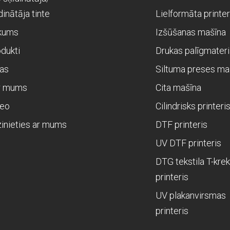
dinātāja tinte
Lielformāta printer
kums
Izšūšanas mašīna
dukti
Drukas palīgmateri
as
Siltuma preses ma
r mums
Cita mašīna
deo
Cilindrisks printeri
inieties ar mums
DTF printeris
UV DTF printeris
DTG tekstila T-krek
printeris
UV plakanvirsmas
printeris