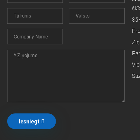
šķī
Sā
Pro
Ziņ
Pa
Vi
Saz
Iesniegt