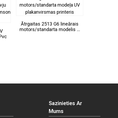
Ātrgaitas 2513 G6 lineārais
motors/standarta modelis ...
UV
Rūpnīcas p
 Pvc
printera pude
Sazinieties Ar
Mums