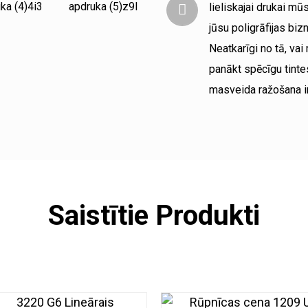
lieliskajai drukai mū
jūsu poligrāfijas biz
Neatkarīgi no tā, vai
panākt spēcīgu tinte
masveida ražošana ir 
Saistītie Produkti