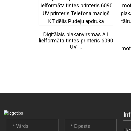
Digitālais plakanvirsmas A1
lielformāta tintes printeris 6090
UV ...
mot
In
Eko