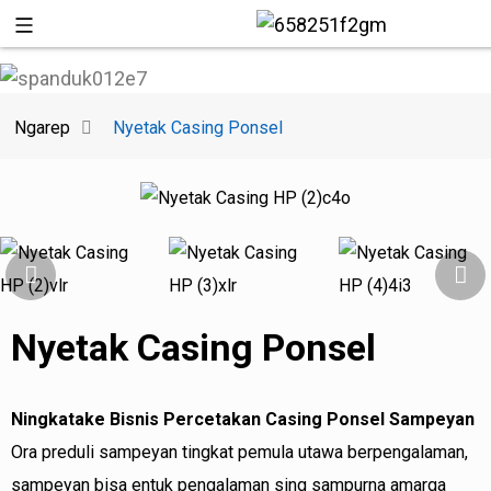
Ngarep
Nyetak Casing Ponsel
Nyetak Casing Ponsel
+86 137
Ningkatake Bisnis Percetakan Casing Ponsel Sampeyan
Ora preduli sampeyan tingkat pemula utawa berpengalaman,
sampeyan bisa entuk pengalaman sing sampurna amarga