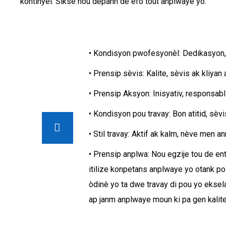
kontinyèl. Siksè nou depann de efò tout anplwaye yo.
• Kondisyon pwofesyonèl: Dedikasyon, l
• Prensip sèvis: Kalite, sèvis ak kliya
• Prensip Aksyon: Inisyativ, responsabli
• Kondisyon pou travay: Bon atitid, sèvi
• Stil travay: Aktif ak kalm, nève men a
• Prensip anplwa: Nou egzije tou de en
itilize konpetans anplwaye yo otank po
òdinè yo ta dwe travay di pou yo eksel
ap janm anplwaye moun ki pa gen kalit