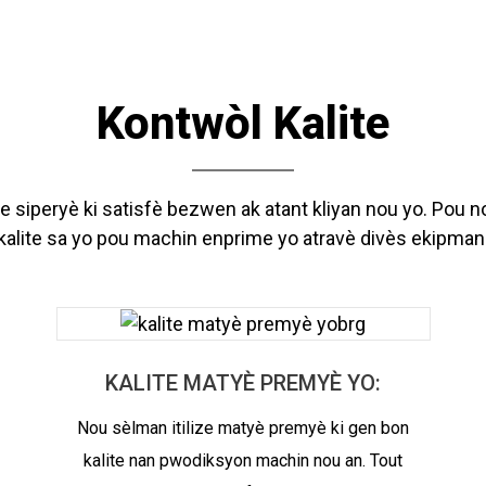
Kontwòl Kalite
siperyè ki satisfè bezwen ak atant kliyan nou yo. Pou nou 
kalite sa yo pou machin enprime yo atravè divès ekipman
KALITE MATYÈ PREMYÈ YO:
Nou sèlman itilize matyè premyè ki gen bon
kalite nan pwodiksyon machin nou an. Tout