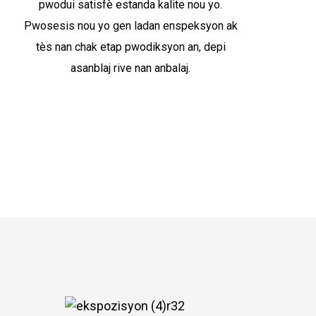
pwodui satisfè estanda kalite nou yo.
Pwosesis nou yo gen ladan enspeksyon ak
tès nan chak etap pwodiksyon an, depi
asanblaj rive nan anbalaj.