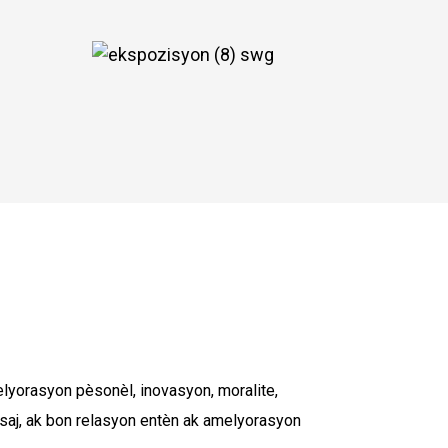
lyorasyon pèsonèl, inovasyon, moralite,
tisaj, ak bon relasyon entèn ak amelyorasyon