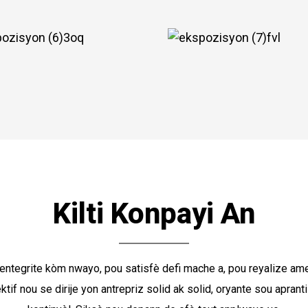
Kilti Konpayi An
entegrite kòm nwayo, pou satisfè defi mache a, pou reyalize ame
if nou se dirije yon antrepriz solid ak solid, oryante sou apran