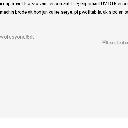
uni enprimant Eco-solvant, enprimant DTF, enprimant UV DTF, enpr
 machin brode ak bon jan kalite serye, pi pwofitab la, ak sipò an ta