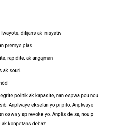
wayote, dilijans ak inisyativ
n an premye plas
te, rapidite, ak angajman
s ak souri.
nnòd
tegrite politik ak kapasite, nan espwa pou nou
sib. Anplwaye ekselan yo pi pito. Anplwaye
an oswa y ap revoke yo. Anplis de sa, nou p
e ak konpetans debaz.