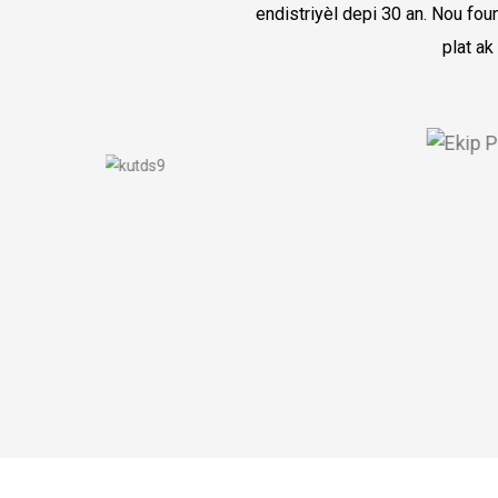
endistriyèl depi 30 an. Nou fo
plat ak