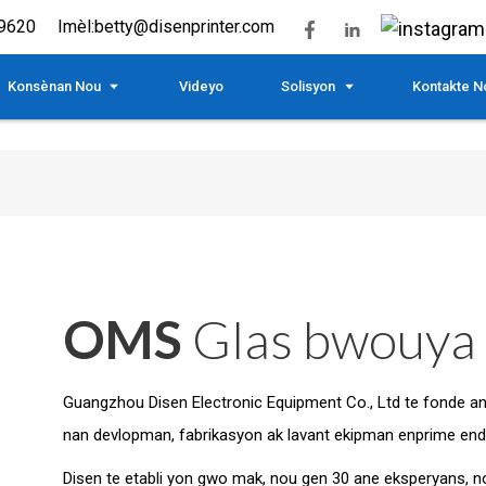
9620
Imèl:
betty@disenprinter.com
Konsènan Nou
Videyo
Solisyon
Kontakte N
OMS
Glas bwouya
Guangzhou Disen Electronic Equipment Co., Ltd te fonde an 
nan devlopman, fabrikasyon ak lavant ekipman enprime endis
Disen te etabli yon gwo mak, nou gen 30 ane eksperyans, no