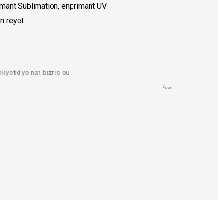
imant Sublimation, enprimant UV
n reyèl.