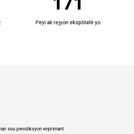
171
z
Peyi ak rejyon ekspòtatè yo
lman sou pwodiksyon enprimant