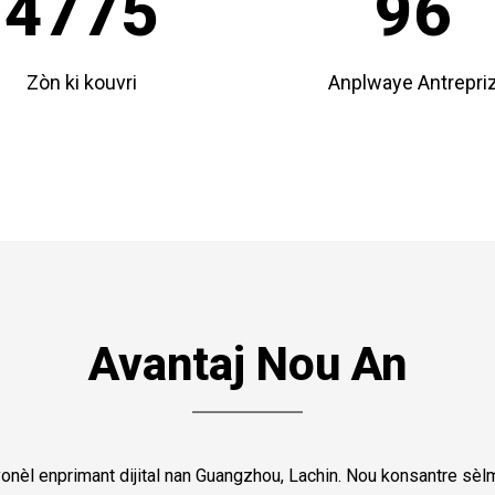
4775
96
Zòn ki kouvri
Anplwaye Antrepri
Avantaj Nou An
onèl enprimant dijital nan Guangzhou, Lachin. Nou konsantre sè