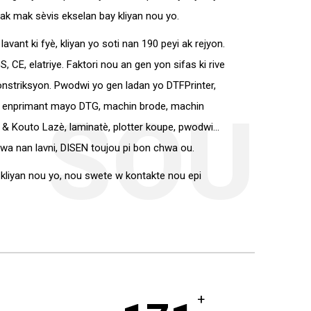
 ak mak sèvis ekselan bay kliyan nou yo.
vant ki fyè, kliyan yo soti nan 190 peyi ak rejyon.
CE, elatriye. Faktori nou an gen yon sifas ki rive
konstriksyon. Pwodwi yo gen ladan yo DTFPrinter,
, enprimant mayo DTG, machin brode, machin
SOU
& Kouto Lazè, laminatè, plotter koupe, pwodwi...
wa nan lavni, DISEN toujou pi bon chwa ou.
 kliyan nou yo, nou swete w kontakte nou epi
+