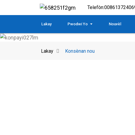
Telefòn:
00861372406
Lakay
Pwodwi Yo
Nouvèl
Lakay
Konsènan nou