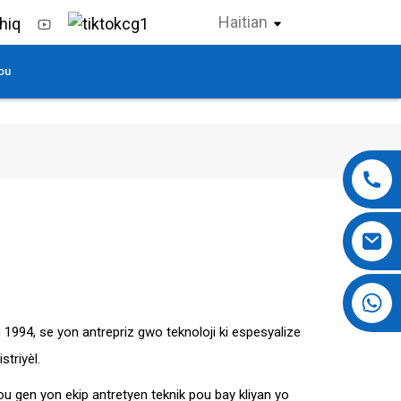
Haitian
ou
+86 13724069620
1994, se yon antrepriz gwo teknoloji ki espesyalize
triyèl.
u gen yon ekip antretyen teknik pou bay kliyan yo