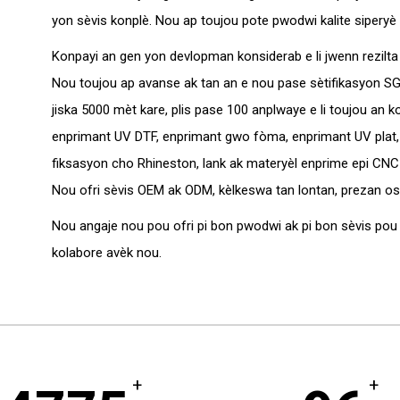
yon sèvis konplè. Nou ap toujou pote pwodwi kalite siperyè
Konpayi an gen yon devlopman konsiderab e li jwenn rezilta la
Nou toujou ap avanse ak tan an e nou pase sètifikasyon SGS, 
jiska 5000 mèt kare, plis pase 100 anplwaye e li toujou an 
enprimant UV DTF, enprimant gwo fòma, enprimant UV plat
fiksasyon cho Rhineston, lank ak materyèl enprime epi CNC 
Nou ofri sèvis OEM ak ODM, kèlkeswa tan lontan, prezan os
Nou angaje nou pou ofri pi bon pwodwi ak pi bon sèvis pou
kolabore avèk nou.
+
+